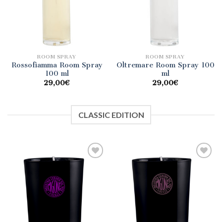
ROOM SPRAY
ROOM SPRAY
Rossofiamma Room Spray
Oltremare Room Spray 100
100 ml
ml
29,00
€
29,00
€
CLASSIC EDITION
Aggiungi
Aggiungi
alla lista
alla lista
dei
dei
desideri
desideri