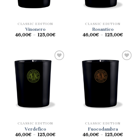
CLASSIC EDITION
CLASSIC EDITION
Vinonero
Rosantico
46,00
€
–
125,00
€
46,00
€
–
125,00
€
Aggiungi
Aggiungi
alla lista
alla lista
dei
dei
desideri
desideri
CLASSIC EDITION
CLASSIC EDITION
Verdefico
Fuocodambra
46,00
€
–
125,00
€
46,00
€
–
125,00
€