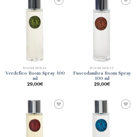
Aggiungi
Aggiungi
alla lista
alla lista
dei
dei
desideri
desideri
ROOM SPRAY
ROOM SPRAY
Verdefico Room Spray 100
Fuocodambra Room Spray
ml
100 ml
29,00
€
29,00
€
Aggiungi
Aggiungi
alla lista
alla lista
dei
dei
desideri
desideri