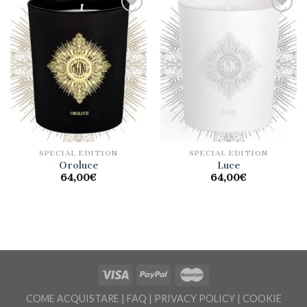
Aggiungi
Aggiungi
alla lista
alla lista
dei
dei
desideri
desideri
SPECIAL EDITION
SPECIAL EDITION
Oroluce
Luce
64,00
€
64,00
€
COME ACQUISTARE
|
FAQ
|
PRIVACY POLICY
|
COOKIE